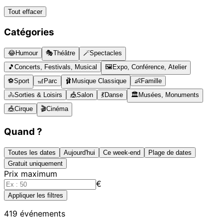
Tout effacer
Catégories
😂
Humour
🎭
Théâtre
🪄
Spectacles
🎵
Concerts, Festivals, Musical
🖼️
Expo, Conférence, Atelier
⚽
Sport
🎢
Parc
🩰
Musique Classique
👶
Famille
🚴
Sorties & Loisirs
🎪
Salon
💃
Danse
🏛️
Musées, Monuments
🎪
Cirque
🎬
Cinéma
Quand ?
Toutes les dates
Aujourd'hui
Ce week-end
Plage de dates
Gratuit uniquement
Prix maximum
€
Appliquer les filtres
419
événements