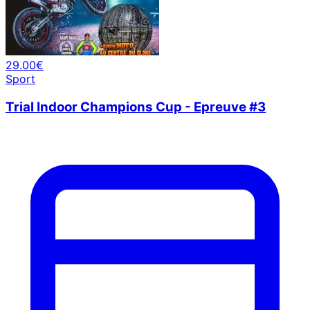
29.00€
Sport
Trial Indoor Champions Cup - Epreuve #3