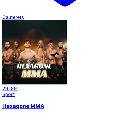
Cauterets
29.00€
Sport
Hexagone MMA