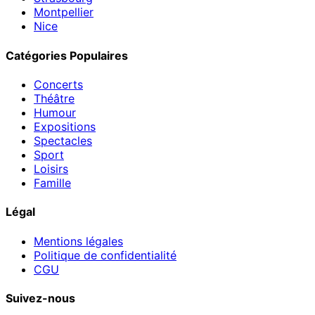
Montpellier
Nice
Catégories Populaires
Concerts
Théâtre
Humour
Expositions
Spectacles
Sport
Loisirs
Famille
Légal
Mentions légales
Politique de confidentialité
CGU
Suivez-nous