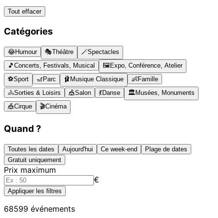
Tout effacer
Catégories
😂
Humour
🎭
Théâtre
🪄
Spectacles
🎵
Concerts, Festivals, Musical
🖼️
Expo, Conférence, Atelier
⚽
Sport
🎢
Parc
🩰
Musique Classique
👶
Famille
🚴
Sorties & Loisirs
🎪
Salon
💃
Danse
🏛️
Musées, Monuments
🎪
Cirque
🎬
Cinéma
Quand ?
Toutes les dates
Aujourd'hui
Ce week-end
Plage de dates
Gratuit uniquement
Prix maximum
€
Appliquer les filtres
68599
événements