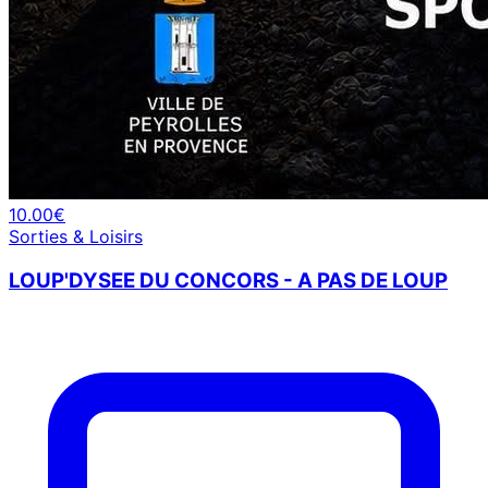
10.00€
Sorties & Loisirs
LOUP'DYSEE DU CONCORS - A PAS DE LOUP