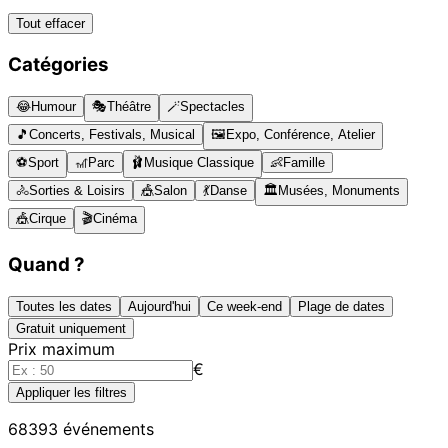
Tout effacer
Catégories
😂
Humour
🎭
Théâtre
🪄
Spectacles
🎵
Concerts, Festivals, Musical
🖼️
Expo, Conférence, Atelier
⚽
Sport
🎢
Parc
🩰
Musique Classique
👶
Famille
🚴
Sorties & Loisirs
🎪
Salon
💃
Danse
🏛️
Musées, Monuments
🎪
Cirque
🎬
Cinéma
Quand ?
Toutes les dates
Aujourd'hui
Ce week-end
Plage de dates
Gratuit uniquement
Prix maximum
€
Appliquer les filtres
68393
événements